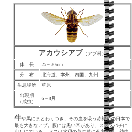
アカウシアブ
（アブ科）
体 長
25～30mm
分 布
北海道、本州、四国、九州
生息場所
草原
出現期
6～8月
（成虫）
牛
や馬にまとわりつき、その血を吸う赤褐色の日本で
最も大きなアブ。腹には黒い帯があり、スズメバチに
少しにている。 メスは水辺の草の葉に産卵する。幼虫